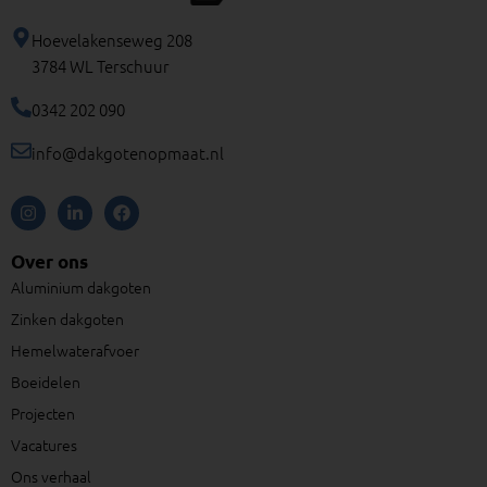
Hoevelakenseweg 208
3784 WL Terschuur
0342 202 090
info@dakgotenopmaat.nl
I
L
F
n
i
a
s
n
c
t
k
e
Over ons
a
e
b
g
d
o
Aluminium dakgoten
r
i
o
a
n
k
Zinken dakgoten
m
-
i
Hemelwaterafvoer
n
Boeidelen
Projecten
Vacatures
Ons verhaal