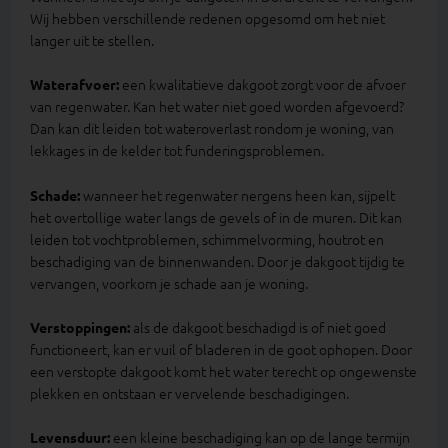
Wij hebben verschillende redenen opgesomd om het niet
langer uit te stellen.
een kwalitatieve dakgoot zorgt voor de afvoer
Waterafvoer:
van regenwater. Kan het water niet goed worden afgevoerd?
Dan kan dit leiden tot wateroverlast rondom je woning, van
lekkages in de kelder tot funderingsproblemen.
wanneer het regenwater nergens heen kan, sijpelt
Schade:
het overtollige water langs de gevels of in de muren. Dit kan
leiden tot vochtproblemen, schimmelvorming, houtrot en
beschadiging van de binnenwanden. Door je dakgoot tijdig te
vervangen, voorkom je schade aan je woning.
als de dakgoot beschadigd is of niet goed
Verstoppingen:
functioneert, kan er vuil of bladeren in de goot ophopen. Door
een verstopte dakgoot komt het water terecht op ongewenste
plekken en ontstaan er vervelende beschadigingen.
een kleine beschadiging kan op de lange termijn
Levensduur: