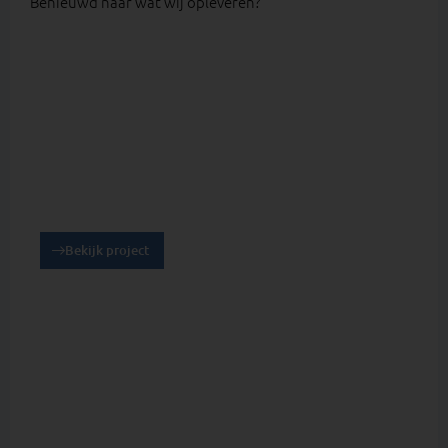
Benieuwd naar wat wij opleveren?
Project Wijk en Aalburg
Bekijk project