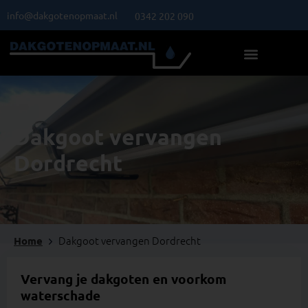
Ga
info@dakgotenopmaat.nl
0342 202 090
naar
de
inhoud
Dakgoot vervangen
Dordrecht
Dakgoot vervangen Dordrecht​
Home
Vervang je dakgoten en voorkom
waterschade