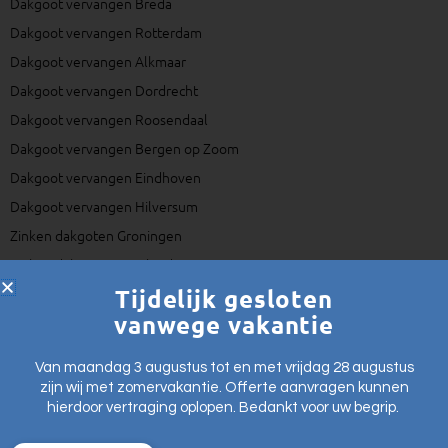
Dakgoot vervangen Breda
Dakgoot vervangen Rotterdam
Dakgoot vervangen Alkmaar
Dakgoot vervangen Dordrecht
Dakgoot vervangen Roosendaal
Dakgoot vervangen Bergen op Zoom
Dakgoot vervangen Eindhoven
Dakgoot vervangen Hilversum
Zinken dakgoten Groningen
Zinken dakgoten Friesland
Tijdelijk gesloten
vanwege vakantie
© 2025 – Dakgotenopmaat.nl
Algemene voorwaarden
Van maandag 3 augustus tot en met vrijdag 28 augustus
zijn wij met zomervakantie. Offerte aanvragen kunnen
Cookies
hierdoor vertraging oplopen. Bedankt voor uw begrip.
Privacy