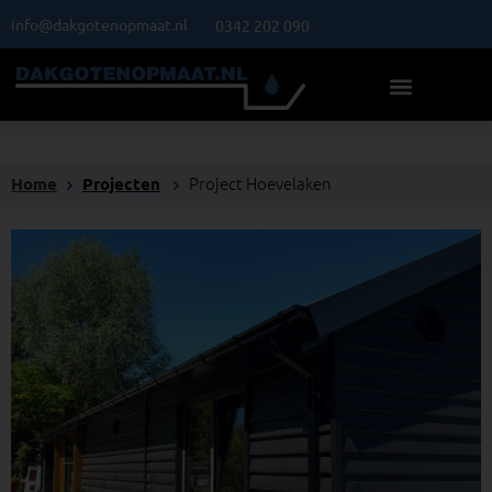
Ga
info@dakgotenopmaat.nl
0342 202 090
naar
de
inhoud
Project Hoevelaken
Home
Projecten