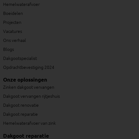
i
Hemelwaterafvoer
n
Boeidelen
Projecten
Vacatures
Ons verhaal
Blogs
Dakgootspecialist
Opdrachtbevestiging 2024
Onze oplossingen
Zinken dakgoot vervangen
Dakgoot vervangen rijtjeshuis
Dakgoot renovatie
Dakgoot reparatie
Hemelwaterafvoer van zink
Dakgoot reparatie