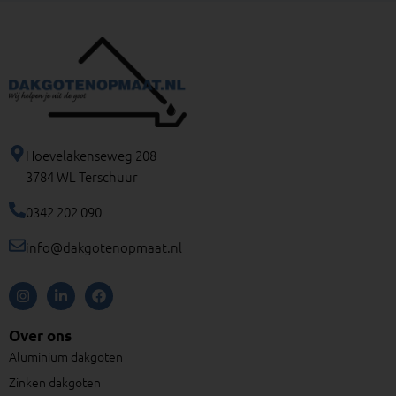
Hoevelakenseweg 208
3784 WL Terschuur
0342 202 090
info@dakgotenopmaat.nl
I
L
F
n
i
a
s
n
c
t
k
e
Over ons
a
e
b
g
d
o
Aluminium dakgoten
r
i
o
a
n
k
Zinken dakgoten
m
-